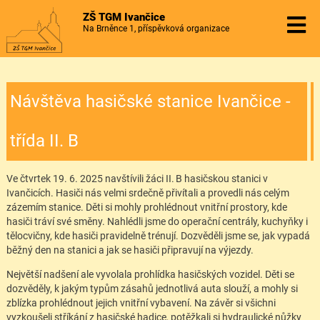
ZŠ TGM Ivančice
Na Brněnce 1, příspěvková organizace
Návštěva hasičské stanice Ivančice -
třída II. B
Ve čtvrtek 19. 6. 2025 navštívili žáci II. B hasičskou stanici v
Ivančicích. Hasiči nás velmi srdečně přivítali a provedli nás celým
zázemím stanice. Děti si mohly prohlédnout vnitřní prostory, kde
hasiči tráví své směny. Nahlédli jsme do operační centrály, kuchyňky i
tělocvičny, kde hasiči pravidelně trénují. Dozvěděli jsme se, jak vypadá
běžný den na stanici a jak se hasiči připravují na výjezdy.
Největší nadšení ale vyvolala prohlídka hasičských vozidel. Děti se
dozvěděly, k jakým typům zásahů jednotlivá auta slouží, a mohly si
zblízka prohlédnout jejich vnitřní vybavení. Na závěr si všichni
vyzkoušeli stříkání z hasičské hadice, potěžkali si hydraulické nůžky