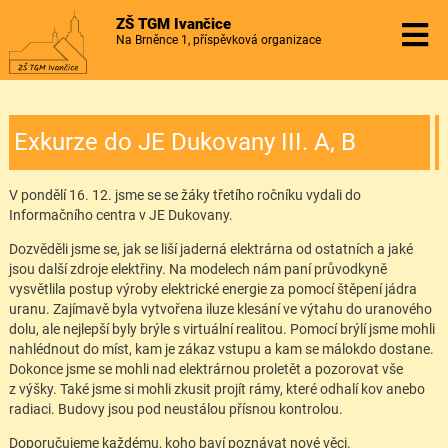
ZŠ TGM Ivančice
Na Brněnce 1, příspěvková organizace
Exkurze do JE Dukovany III. A, B
V pondělí 16. 12. jsme se se žáky třetího ročníku vydali do
Informačního centra v JE Dukovany.
Dozvěděli jsme se, jak se liší jaderná elektrárna od ostatních a jaké
jsou další zdroje elektřiny. Na modelech nám paní průvodkyně
vysvětlila postup výroby elektrické energie za pomocí štěpení jádra
uranu. Zajímavě byla vytvořena iluze klesání ve výtahu do uranového
dolu, ale nejlepší byly brýle s virtuální realitou. Pomocí brýlí jsme mohli
nahlédnout do míst, kam je zákaz vstupu a kam se málokdo dostane.
Dokonce jsme se mohli nad elektrárnou proletět a pozorovat vše
z výšky. Také jsme si mohli zkusit projít rámy, které odhalí kov anebo
radiaci. Budovy jsou pod neustálou přísnou kontrolou.
Doporučujeme každému, koho baví poznávat nové věci.