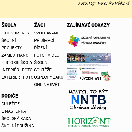
Foto: Mgr. Veronika Válková
ŠKOLA
ŽÁCI
ZAJÍMAVÉ ODKAZY
E-DOKUMENTY
VZDĚLÁVÁNÍ
ŠKOLNÍ
PŘIJÍMACÍ
PROJEKTY
ŘÍZENÍ
ZAMĚSTNANCI
FOTO - VIDEO
HISTORIE ŠKOLY
ŠKOLNÍ
INTERIÉR - FOTO
SOUTĚŽE
EXTERIÉR - FOTO
ÚSPĚCHY ŽÁKŮ
ONLINE SVĚT
RODIČE
DŮLEŽITÉ
E-NÁSTĚNKA
ŠKOLSKÁ RADA
ŠKOLNÍ DRUŽINA