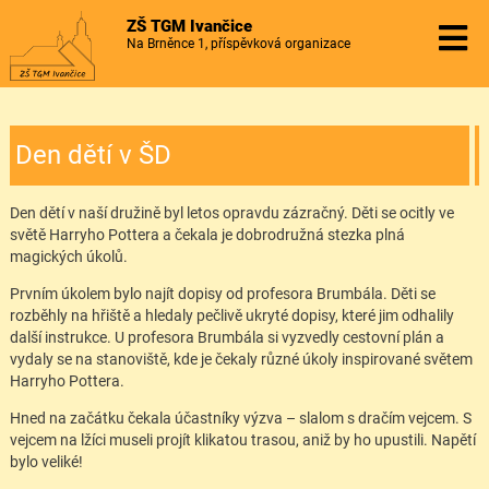
ZŠ TGM Ivančice
Na Brněnce 1, příspěvková organizace
Den dětí v ŠD
Den dětí v naší družině byl letos opravdu zázračný. Děti se ocitly ve
světě Harryho Pottera a čekala je dobrodružná stezka plná
magických úkolů.
Prvním úkolem bylo najít dopisy od profesora Brumbála. Děti se
rozběhly na hřiště a hledaly pečlivě ukryté dopisy, které jim odhalily
další instrukce. U profesora Brumbála si vyzvedly cestovní plán a
vydaly se na stanoviště, kde je čekaly různé úkoly inspirované světem
Harryho Pottera.
Hned na začátku čekala účastníky výzva – slalom s dračím vejcem. S
vejcem na lžíci museli projít klikatou trasou, aniž by ho upustili. Napětí
bylo veliké!