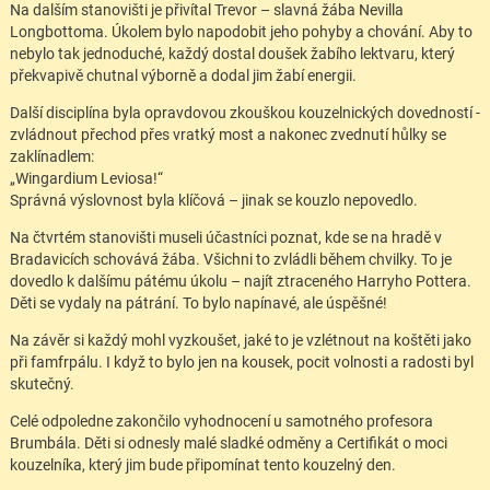
Na dalším stanovišti je přivítal Trevor – slavná žába Nevilla
Longbottoma. Úkolem bylo napodobit jeho pohyby a chování. Aby to
nebylo tak jednoduché, každý dostal doušek žabího lektvaru, který
překvapivě chutnal výborně a dodal jim žabí energii.
Další disciplína byla opravdovou zkouškou kouzelnických dovedností -
zvládnout přechod přes vratký most a nakonec zvednutí hůlky se
zaklínadlem:
„Wingardium Leviosa!“
Správná výslovnost byla klíčová – jinak se kouzlo nepovedlo.
Na čtvrtém stanovišti museli účastníci poznat, kde se na hradě v
Bradavicích schovává žába. Všichni to zvládli během chvilky. To je
dovedlo k dalšímu pátému úkolu – najít ztraceného Harryho Pottera.
Děti se vydaly na pátrání. To bylo napínavé, ale úspěšné!
Na závěr si každý mohl vyzkoušet, jaké to je vzlétnout na koštěti jako
při famfrpálu. I když to bylo jen na kousek, pocit volnosti a radosti byl
skutečný.
Celé odpoledne zakončilo vyhodnocení u samotného profesora
Brumbála. Děti si odnesly malé sladké odměny a Certifikát o moci
kouzelníka, který jim bude připomínat tento kouzelný den.