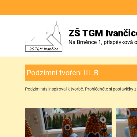
ZŠ TGM Ivančic
Na Brněnce 1, příspěvková 
Podzimní tvoření III. B
Podzim nás inspiroval k tvorbě. Prohlédněte si postavičky z