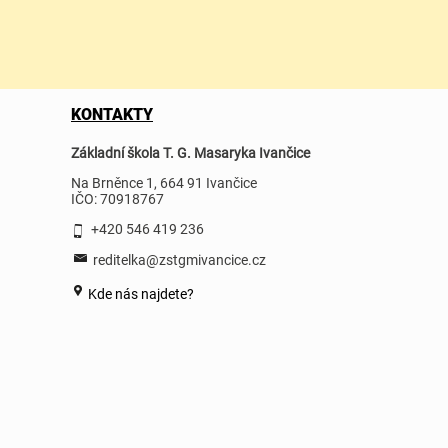
KONTAKTY
Základní škola T. G. Masaryka Ivančice
Na Brněnce 1, 664 91 Ivančice
IČO: 70918767
+420 546 419 236
reditelka@zstgmivancice.cz
Kde nás najdete?