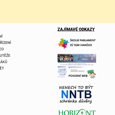
ZAJÍMAVÉ ODKAZY
NÍ
 ŘÍZENÍ
DEO
OUTĚŽE
ŽÁKŮ
ĚT