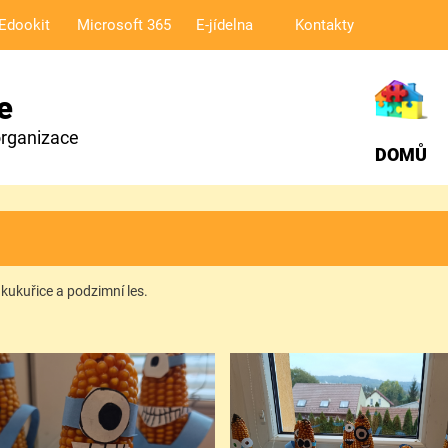
Edookit
Microsoft 365
E-jídelna
Kontakty
e
organizace
DOMŮ
 kukuřice a podzimní les.