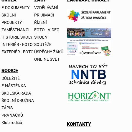
E-DOKUMENTY
VZDĚLÁVÁNÍ
ŠKOLNÍ
PŘIJÍMACÍ
PROJEKTY
ŘÍZENÍ
ZAMĚSTNANCI
FOTO - VIDEO
HISTORIE ŠKOLY
ŠKOLNÍ
INTERIÉR - FOTO
SOUTĚŽE
EXTERIÉR - FOTO
ÚSPĚCHY ŽÁKŮ
ONLINE SVĚT
RODIČE
DŮLEŽITÉ
E-NÁSTĚNKA
ŠKOLSKÁ RADA
ŠKOLNÍ DRUŽINA
ZÁPIS
PRVŇÁČKŮ
Klub rodičů
KONTAKTY