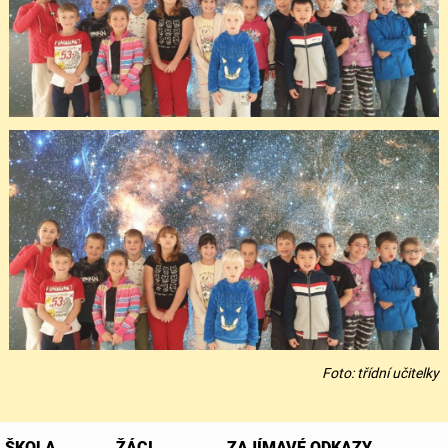
Foto: třídní učitelky
ŠKOLA
ŽÁCI
ZAJÍMAVÉ ODKAZY