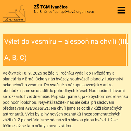
ZŠ TGM Ivančice
Na Brněnce 1, příspěvková organizace
Výlet do vesmíru – alespoň na chvíli (III.
A, B, C)
Ve čtvrtek 18. 9. 2025 se žáci 3. ročníku vydali do Hvězdárny a
planetária v Brně. Čekaly nás hvězdy, souhvězdí, planety i tajemství
nekonečného vesmíru. Po svačině a nákupu suvenýrů v astro
obchůdku jsme se usadili do pohodlných křesel. Nad našimi hlavami
se rozzářilo hvězdné nebe. Připadali jsme si, jako bychom seděli venku
pod noční oblohou. Největší zážitek nás ale čekal při sledování
představení
Astronaut 2D.
Na chvíli jsme se ocitli v kůži skutečných
astronautů. Výlet byl plný nových poznatků i nezapomenutelných
zážitků. Z planetária jsme odcházeli s hlavou plnou hvězd. Už se
těšíme, až se tam někdy znovu vrátíme.