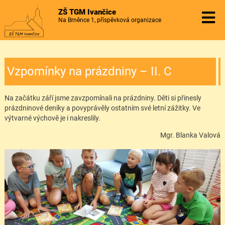
ZŠ TGM Ivančice
Na Brněnce 1, příspěvková organizace
Vzpomínky na prázdniny – II. C
Na začátku září jsme zavzpomínali na prázdniny. Děti si přinesly
prázdninové deníky a povyprávěly ostatním své letní zážitky. Ve
výtvarné výchově je i nakreslily.
Mgr. Blanka Valová