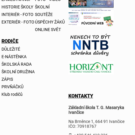
HISTORIE ŠKOLY
ŠKOLNÍ
INTERIÉR - FOTO
SOUTĚŽE
EXTERIÉR - FOTO
ÚSPĚCHY ŽÁKŮ
ONLINE SVĚT
RODIČE
DŮLEŽITÉ
E-NÁSTĚNKA
ŠKOLSKÁ RADA
ŠKOLNÍ DRUŽINA
ZÁPIS
PRVŇÁČKŮ
Klub rodičů
KONTAKTY
Základní škola T. G. Masaryka
Ivančice
Na Brněnce 1, 664 91 Ivančice
IČO: 70918767