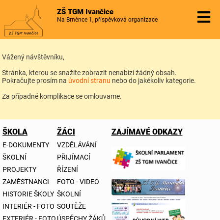
ZŠ TGM Ivančice
Na Brněnce 1, příspěvková organizace
Vážený návštěvníku,
Stránka, kterou se snažite zobrazit nenabízí žádný obsah.
Pokračujte prosím na
úvodní stranu
nebo do jakékoliv kategorie.
Za případné komplikace se omlouvame.
ŠKOLA
ŽÁCI
ZAJÍMAVÉ ODKAZY
E-DOKUMENTY
VZDĚLÁVÁNÍ
ŠKOLNÍ
PŘIJÍMACÍ
PROJEKTY
ŘÍZENÍ
ZAMĚSTNANCI
FOTO - VIDEO
HISTORIE ŠKOLY
ŠKOLNÍ
INTERIÉR - FOTO
SOUTĚŽE
EXTERIÉR - FOTO
ÚSPĚCHY ŽÁKŮ