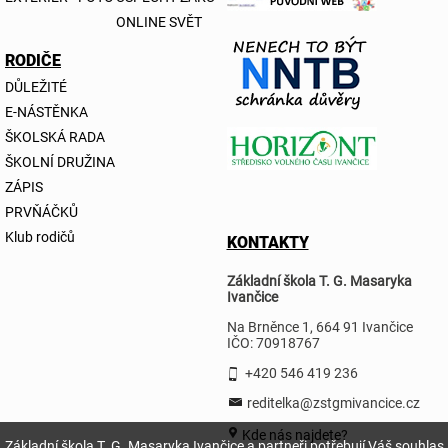
ONLINE SVĚT
RODIČE
DŮLEŽITÉ
E-NÁSTĚNKA
ŠKOLSKÁ RADA
ŠKOLNÍ DRUŽINA
ZÁPIS
PRVŇÁČKŮ
Klub rodičů
KONTAKTY
Základní škola T. G. Masaryka
Ivančice
Na Brněnce 1, 664 91 Ivančice
IČO: 70918767
+420 546 419 236
reditelka@zstgmivancice.cz
Kde nás najdete?
Základní škola T. G. Masaryka Ivančice a partneři potřebují Váš souhlas